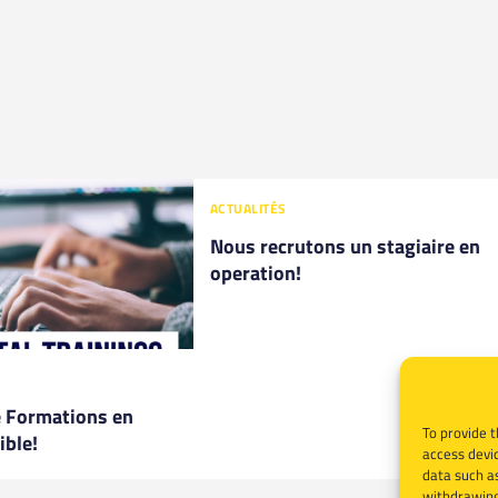
ACTUALITÉS
Nous recrutons un stagiaire en
operation!
e Formations en
To provide t
ible!
access devic
data such as
withdrawing